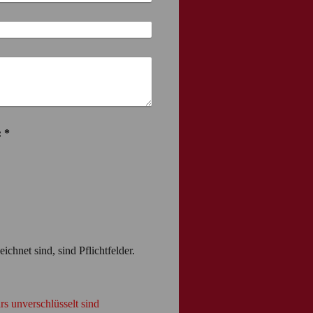
Captcha (Spam-Schutz-Code): *
ichnet sind, sind Pflichtfelder.
rs unverschlüsselt sind