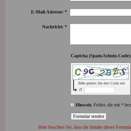
E-Mail-Adresse:
*
Nachricht:
*
Bitte geben Sie den Code ein
↺
Hinweis
: Felder, die mit
*
beze
Bitte beachten Sie, dass die Inhalte dieses Formula