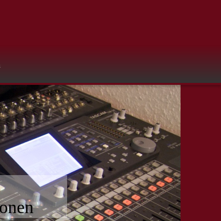
m
ionen